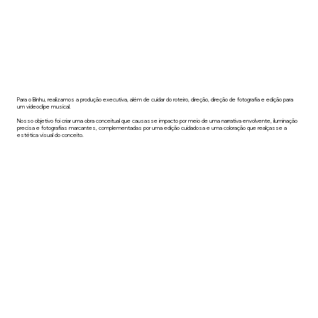
Para o Binhu, realizamos a produção executiva, além de cuidar do roteiro, direção, direção de fotografia e edição para
um videoclipe musical.
Nosso objetivo foi criar uma obra conceitual que causasse impacto por meio de uma narrativa envolvente, iluminação
precisa e fotografias marcantes, complementadas por uma edição cuidadosa e uma coloração que realçasse a
estética visual do conceito.